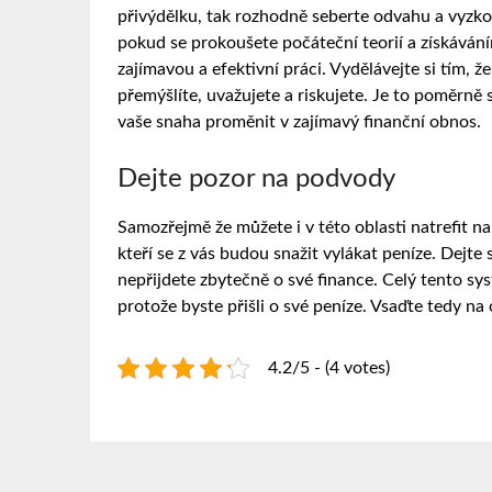
přivýdělku, tak rozhodně seberte odvahu a vyzkou
pokud se prokoušete počáteční teorií a získávání
zajímavou a efektivní práci. Vydělávejte si tím, 
přemýšlíte, uvažujete a riskujete. Je to poměrně 
vaše snaha proměnit v zajímavý finanční obnos.
Dejte pozor na podvody
Samozřejmě že můžete i v této oblasti natrefit na 
kteří se z vás budou snažit vylákat peníze. Dejte 
nepřijdete zbytečně o své finance. Celý tento sy
protože byste přišli o své peníze. Vsaďte tedy n
4.2/5 - (4 votes)