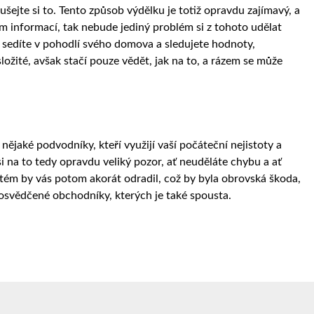
šejte si to. Tento způsob výdělku je totiž opravdu zajímavý, a
m informací, tak nebude jediný problém si z tohoto udělat
že sedíte v pohodlí svého domova a sledujete hodnoty,
složité, avšak stačí pouze vědět, jak na to, a rázem se může
nějaké podvodníky, kteří využijí vaší počáteční nejistoty a
si na to tedy opravdu veliký pozor, ať neuděláte chybu a ať
stém by vás potom akorát odradil, což by byla obrovská škoda,
a osvědčené obchodníky, kterých je také spousta.