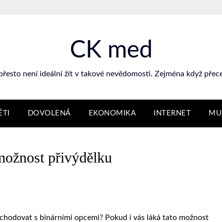
CK med
přesto není ideální žít v takové nevědomosti. Zejména když přece 
ĚTI
DOVOLENÁ
EKONOMIKA
INTERNET
MU
možnost přivýdělku
obchodovat s
binárními opcemi
? Pokud i vás láká tato možnost