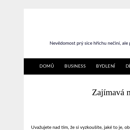
Nevědomost prý sice hříchu nečiní, ale 
DOMŮ
BUSINESS
BYDLENÍ
D
Zajímavá 
Uvažujete nad tím, že si vyzkoušíte, jaké to je, 