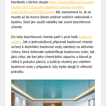
kterékoliv z těchto skupin
https://isport.blesk.cz/losovani-
soutezi-2017/losovani-zakladnich-skupin-el/online-
prenos%3Fmatch%3D266466
lidí, neznamená to, že se
musíte až do konce života vzdávat vodních radovánek v
bazénu. Stačí jen využít nabídky tak zvané bezchlorové
chemie.
Do řady bezchlorové chemie patří v prvé řadě
kyslíkové
tablety
. Jde o jednosložkový přípravek bazénové chemie
určený k dezinfekci bazénové vody, založený na aktivním
chloru, který dokonale vydezinfikuje bazénovou vodu, tak
jako chlor, ale bez jeho chemického zápachu a hlavně je
citlivý k pokožce plavců, a tudíž je vhodný pro ošetření
bazénové vody v případech, kdy trpíte alergií či citlivostí
pokožky.