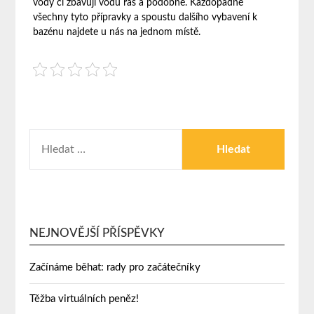
vody či zbavují vodu řas a podobně. Každopádně
všechny tyto přípravky a spoustu dalšího vybavení k
bazénu najdete u nás na jednom místě.
NEJNOVĚJŠÍ PŘÍSPĚVKY
Začínáme běhat: rady pro začátečníky
Těžba virtuálních peněz!