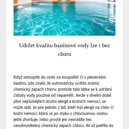
Udržet kvalitu bazénové vody lze i bez
choru
Když vstoupíte do vody na koupališti či v plaveckém
bazénu, jste zvyklí, že automaticky ucítíte známý
chemický zápach chloru, protože tato látka se k udržení
čistoty vody používá od nepaměti. Jenže v dnešní době
plné nejrůznějších druhů alergií a kožních nemocí, se
může stát, že jste jedním z lidí, kteří trpí alergií na chlor či
kožní nemocí, která se po styku s chlorovanou vodou
ještě zhoršuje, nebo prostě jen nesnášíte ten
neodmyslitelný chemický zápach chloru. Ať už patříte do