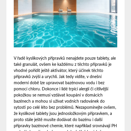
V řadě kyslíkových přípravků nenajdete pouze tablety, ale
také granulát, ovšem ke každému z těchto přípravků je
vhodné pořídit ještě aktivátor, který účinek těchto
přípravků zvýší a urychlí. Jak tedy vidíte, v dnešní
moderní době lze upravovat bazénovou vodu i bez
pomocí chloru. Dokonce i lidé trpící alergií či citlivější
pokožkou se nemusí vzdávat koupání v domácích
bazénech a mohou si užívat vodních radovánek do
sytosti po celé léto bez problémů. Nezapomínejte ovšem,
že kyslíkové tablety jsou jednosložkovým přípravkem, a
proto stále ještě musíte dodávat do bazénu i další
přípravky bazénové chemie, které například srovnávají PH