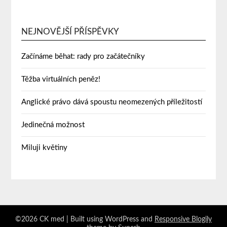
NEJNOVĚJŠÍ PŘÍSPĚVKY
Začínáme běhat: rady pro začátečníky
Těžba virtuálních peněz!
Anglické právo dává spoustu neomezených příležitostí
Jedinečná možnost
Miluji květiny
©2026 CK med
| Built using WordPress and
Responsive Blogily