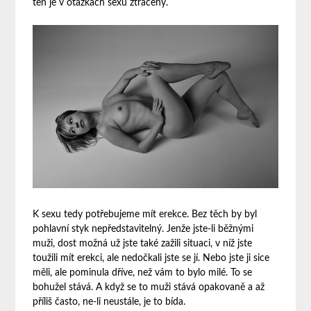
ten je v otázkách sexu ztracený.
K sexu tedy potřebujeme mít erekce. Bez těch by byl
pohlavní styk nepředstavitelný. Jenže jste-li běžnými
muži, dost možná už jste také zažili situaci, v níž jste
toužili mít erekci, ale nedočkali jste se jí. Nebo jste ji sice
měli, ale pominula dříve, než vám to bylo milé. To se
bohužel stává. A když se to muži stává opakovaně a až
příliš často, ne-li neustále, je to bída.