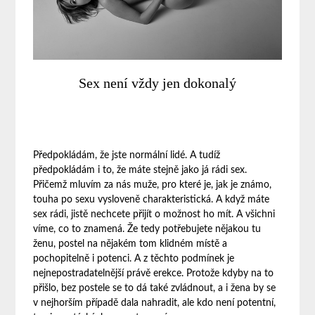
Sex není vždy jen dokonalý
Předpokládám, že jste normální lidé. A tudíž
předpokládám i to, že máte stejně jako já rádi sex.
Přičemž mluvím za nás muže, pro které je, jak je známo,
touha po sexu vysloveně charakteristická. A když máte
sex rádi, jistě nechcete přijít o možnost ho mít. A všichni
víme, co to znamená. Že tedy potřebujete nějakou tu
ženu, postel na nějakém tom klidném místě a
pochopitelně i potenci. A z těchto podmínek je
nejnepostradatelnější právě erekce. Protože kdyby na to
přišlo, bez postele se to dá také zvládnout, a i žena by se
v nejhorším případě dala nahradit, ale kdo není potentní,