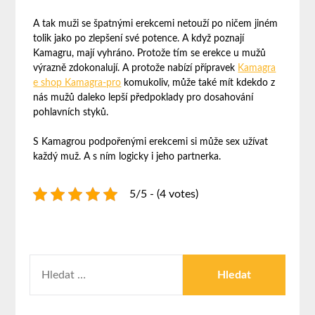
A tak muži se špatnými erekcemi netouží po ničem jiném
tolik jako po zlepšení své potence. A když poznají
Kamagru, mají vyhráno. Protože tím se erekce u mužů
výrazně zdokonalují. A protože nabízí přípravek
Kamagra
e shop Kamagra-pro
komukoliv, může také mít kdekdo z
nás mužů daleko lepší předpoklady pro dosahování
pohlavních styků.
S Kamagrou podpořenými erekcemi si může sex užívat
každý muž. A s ním logicky i jeho partnerka.
5/5 - (4 votes)