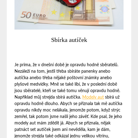
Sbírka autíček
Je prima, že v dnešní době je opravdu hodně sběratelů.
Nezáleží na tom, jestli třeba sbíráte panenky anebo
autíčka anebo třeba nějaké poštovní známky anebo
plyšové medvídky. Mně se také líbí, že v poslední době
jsou sběratelé, kteří se také tomu věnují opravdu hodně.
Například můj strejda sbírá autíčka.
Modely aut
sbírá už
opravdu hodně dlouho. Abych se přiznala tak mě autíčka
opravdu nikdy moc nelákala, jenomže potom, když strýc
zemřel, tak potom jsme našli jeho závěť. Kde psal, že jeho
modely aut mám zdědit já. Abych se přiznala, nějak
patnáct set autíček jsem ani nevěděla, kam je dám,
jenomže strejda také odkázal jednu velikou vitrínu,