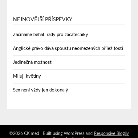
NEJNOVĚJŠÍ PŘÍSPĚVKY
Začínáme běhat: rady pro začátečníky
Anglické právo dává spoustu neomezených příležitostí
Jedinečná možnost
Miluji květiny
Sex není vždy jen dokonalý
©2026 CK med
| Built using WordPress and
Responsive Blogily