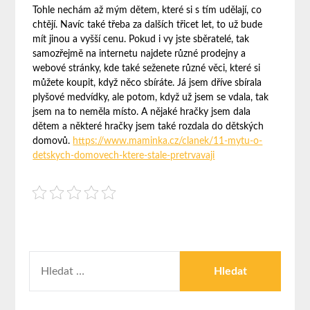
Tohle nechám až mým dětem, které si s tím udělají, co
chtějí. Navíc také třeba za dalších třicet let, to už bude
mít jinou a vyšší cenu. Pokud i vy jste sběratelé, tak
samozřejmě na internetu najdete různé prodejny a
webové stránky, kde také seženete různé věci, které si
můžete koupit, když něco sbíráte. Já jsem dříve sbírala
plyšové medvídky, ale potom, když už jsem se vdala, tak
jsem na to neměla místo. A nějaké hračky jsem dala
dětem a některé hračky jsem také rozdala do dětských
domovů.
https://www.maminka.cz/clanek/11-mytu-o-
detskych-domovech-ktere-stale-pretrvavaji