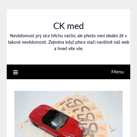
CK med
Nevědomost prý sice hříchu nečiní, ale přesto není ideální žít v
takové nevědomosti. Zejména když přece stačí navštívit náš web
a hned víte vše.
Menu