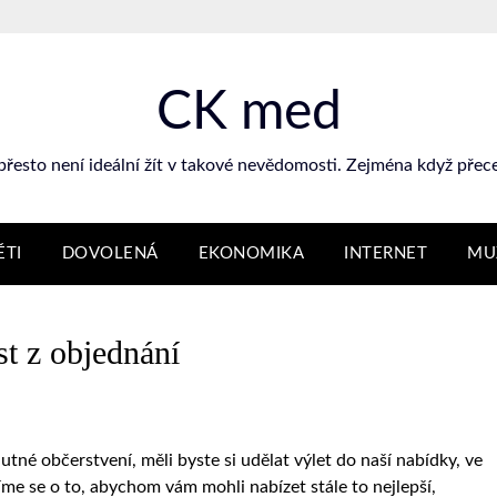
CK med
přesto není ideální žít v takové nevědomosti. Zejména když přece 
ĚTI
DOVOLENÁ
EKONOMIKA
INTERNET
MU
t z objednání
utné občerstvení, měli byste si udělat výlet do naší nabídky, ve
íme se o to, abychom vám mohli nabízet stále to nejlepší,