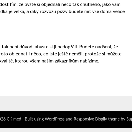
adost tím, že byste si objednali něco tak chutného, jako vám
dka je velká, a díky
rozvozu pizzy
budete mít vše doma velice
tak není důvod, abyste si ji nedopřáli. Budete nadšeni, že
oto objednat i něco, co jste ještě neměli, protože si můžete
y kvalitě, kterou všem našim zákazníkům nabízíme.
026 CK med
| Built using WordPress and
Responsive Blogily
theme by Su