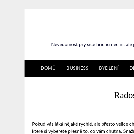
Nevědomost prý sice hříchu nečiní, ale 
DOMŮ
BUSINESS
BYDLENÍ
D
Rados
Pokud vás láká nějaké rychlé, ale přesto velice ch
které si vyberete přesně to, co vám chutná. Snaž