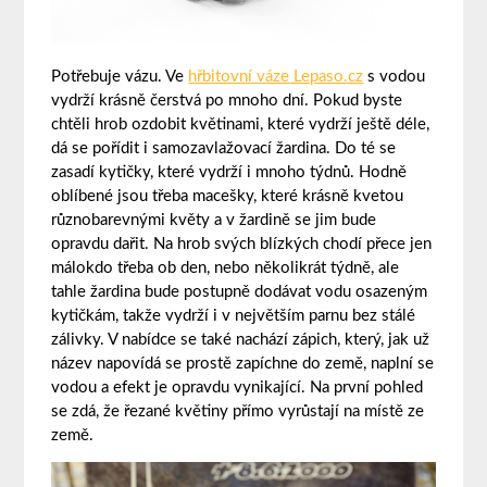
Potřebuje vázu. Ve
hřbitovní váze Lepaso.cz
s vodou
vydrží krásně čerstvá po mnoho dní. Pokud byste
chtěli hrob ozdobit květinami, které vydrží ještě déle,
dá se pořídit i samozavlažovací žardina. Do té se
zasadí kytičky, které vydrží i mnoho týdnů. Hodně
oblíbené jsou třeba macešky, které krásně kvetou
různobarevnými květy a v žardině se jim bude
opravdu dařit. Na hrob svých blízkých chodí přece jen
málokdo třeba ob den, nebo několikrát týdně, ale
tahle žardina bude postupně dodávat vodu osazeným
kytičkám, takže vydrží i v největším parnu bez stálé
zálivky. V nabídce se také nachází zápich, který, jak už
název napovídá se prostě zapíchne do země, naplní se
vodou a efekt je opravdu vynikající. Na první pohled
se zdá, že řezané květiny přímo vyrůstají na místě ze
země.