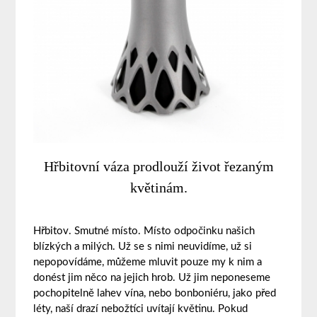
Hřbitovní váza prodlouží život řezaným
květinám.
Hřbitov. Smutné místo. Místo odpočinku našich
blízkých a milých. Už se s nimi neuvidíme, už si
nepopovídáme, můžeme mluvit pouze my k nim a
donést jim něco na jejich hrob. Už jim neponeseme
pochopitelně lahev vína, nebo bonboniéru, jako před
léty, naší drazí nebožtíci uvítají květinu. Pokud