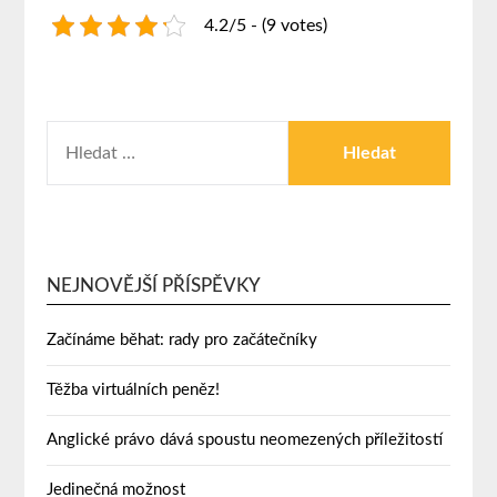
4.2/5 - (9 votes)
NEJNOVĚJŠÍ PŘÍSPĚVKY
Začínáme běhat: rady pro začátečníky
Těžba virtuálních peněz!
Anglické právo dává spoustu neomezených příležitostí
Jedinečná možnost